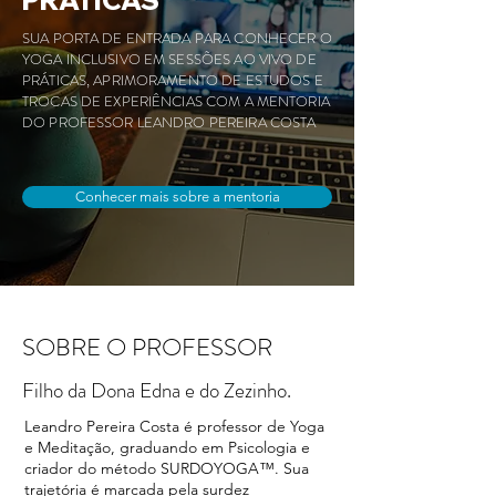
PRÁTICAS
SUA PORTA DE ENTRADA PARA CONHECER O
YOGA INCLUSIVO EM SESSÕES AO VIVO DE
PRÁTICAS, APRIMORAMENTO DE ESTUDOS E
TROCAS DE EXPERIÊNCIAS COM A MENTORIA
DO PROFESSOR LEANDRO PEREIRA COSTA
Conhecer mais sobre a mentoria
SOBRE O PROFESSOR
Filho da Dona Edna e do Zezinho.
Leandro Pereira Costa é professor de Yoga
e Meditação, graduando em Psicologia e
criador do método SURDOYOGA™. Sua
trajetória é marcada pela surdez