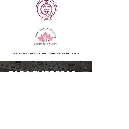
SELECIONE OS LOGOS ACIMA PARA VISUALIZAR OS CERTIFICADOS
PARA EMPRESAS
E INSTITUIÇÕES DE
ENSINO
WORKSHOP PRESENCIAL OU
ONLINE
PALESTRAS, AULAS E WORKSHOPS SOBRE
YOGA INCLUSIVO, ACESSIBILIDADE,