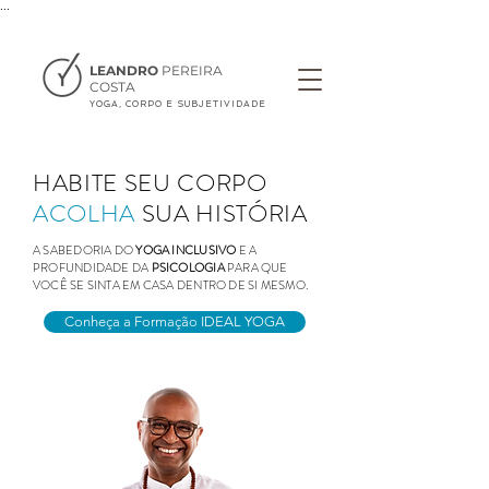
...
LEANDRO
PEREIRA
COSTA
YOGA, CORPO E SUBJETIVIDADE
HABITE SEU CORPO
ACOLHA
SUA HISTÓRIA
A SABEDORIA DO
YOGA INCLUSIVO
E A
PROFUNDIDADE DA
PSICOLOGIA
PARA QUE
VOCÊ SE SINTA EM CASA DENTRO DE SI MESMO.
Conheça a Formação IDEAL YOGA