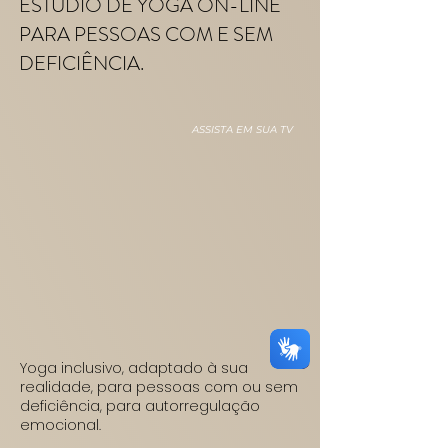
ESTÚDIO DE YOGA ON-LINE
PARA PESSOAS COM E SEM
DEFICIÊNCIA.
ASSISTA EM SUA TV
Yoga inclusivo, adaptado à sua
realidade, para pessoas com ou sem
deficiência, para autorregulação
emocional.​