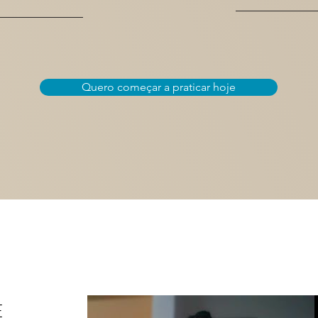
Quero começar a praticar hoje
E