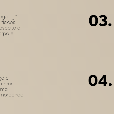
03.
egulação
físicos
espeite a
orpo e
04.
ga e
a, mas
 uma
ompreende