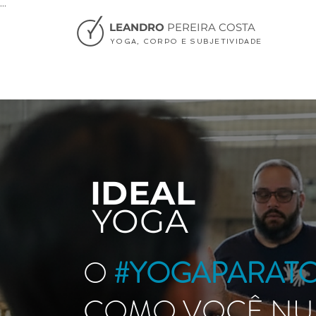
...
LEANDRO
PEREIRA COSTA
YOGA, CORPO E SUBJETIVIDADE
IDEAL
YOGA
O
#YOGAPARAT
COMO VOCÊ N