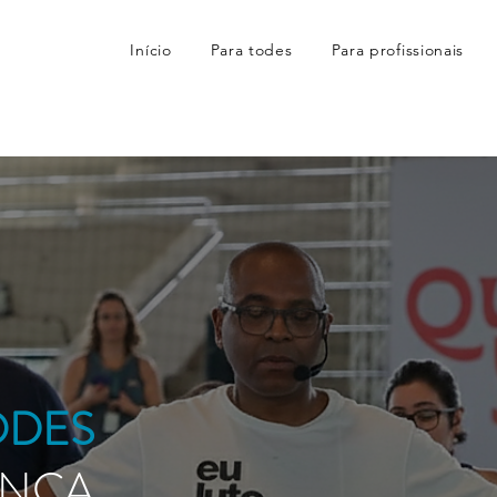
Início
Para todes
Para profissionais
ODES
UNCA