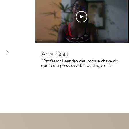
Ana Sou
"Professor Leandro deu toda a chave do
que é um processo de adaptação."
Depoimento de Ana Sou sobre a
Formação Complementar em
Acessibilidade IDEAL YOGA Saiba mais
no site: www.leandropereirayoga.com.br
Instagram:
www.instagram.com/leandropereirayoga