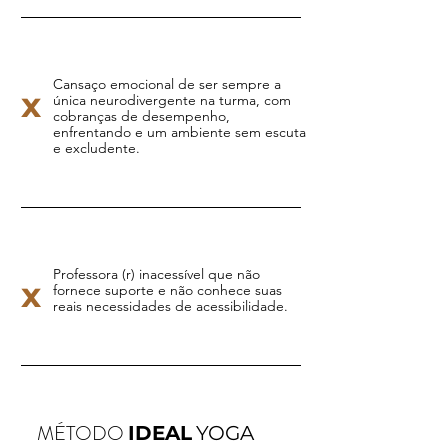
Cansaço emocional de ser sempre a
x
única neurodivergente na turma, com
cobranças de desempenho,
enfrentando e um ambiente sem escuta
e excludente.
Professora (r) inacessível que não
x
fornece suporte e não conhece suas
reais necessidades de acessibilidade.
MÉTODO
IDEAL
YOGA