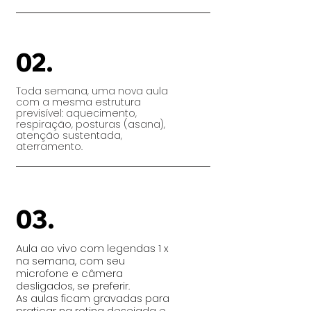
02.
Toda semana, uma nova aula
com a mesma estrutura
previsível: aquecimento,
respiração, posturas (asana),
atenção sustentada,
aterramento.
03.
Aula ao vivo com legendas 1 x
na semana, com seu
microfone e câmera
desligados, se preferir.
As aulas ficam gravadas para
praticar na rotina desejada e