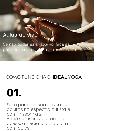
Aulas ao vivo
Se não puder estar ao vivo, faça as
gravações no seu ritmo e sem pressão.
COMO FUNCIONA O
:
IDEAL
YOGA
01.
Feito para pessoas jovens e
adultas no espectro autista e
com Trissomia 21.
Você se inscreve e recebe
acesso imediato à plataforma
com aulas.