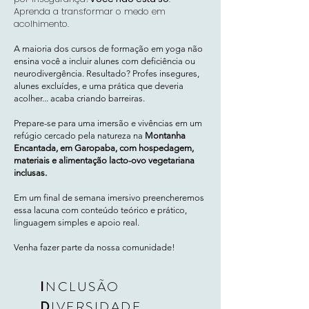
Aprenda a transformar o medo em
acolhimento.
A maioria dos cursos de formação em yoga não
ensina você a incluir alunes com deficiência ou
neurodivergência. Resultado? Profes insegures,
alunes excluídes, e uma prática que deveria
acolher... acaba criando barreiras.
Prepare-se para uma imersão e vivências em um
refúgio cercado pela natureza na
Montanha
Encantada, em Garopaba, com hospedagem,
materiais e alimentação lacto-ovo vegetariana
inclusas.
Em um final de semana imersivo
preencheremos
essa lacuna com conteúdo teórico e prático,
linguagem simples e apoio real.
Venha fazer parte da nossa comunidade!
I
NCLUSÃO
D
IVERSIDADE