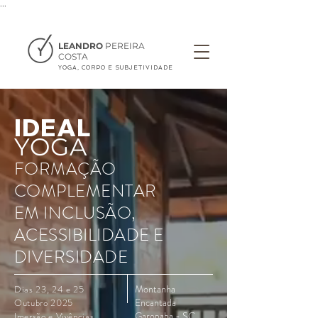
...
LEANDRO
PEREIRA
COSTA
YOGA, CORPO E SUBJETIVIDADE
IDEAL
YOGA
FORMAÇÃO
COMPLEMENTAR
EM INCLUSÃO,
ACESSIBILIDADE E
DIVERSIDADE
Montanha
Dias 23, 24 e 25
Encantada
Outubro 2025
Garopaba - SC
Imersão e Vivências