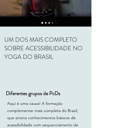
corpo Benefícios específicos -
Yoga na cadeira AULA PRÁTICA
COMPLETA - sequenciamento e
explicações AULA PRÁTICA
COMPLETA 2 - sequenciamento e
UM DOS MAIS COMPLETO
explicações 06. Yoga para pessoas
SOBRE ACESSIBILIDADE NO
com deficiência visual Definições
e grupos de pessoas com
YOGA DO BRASIL
deficiência visual Autodescrição e
Audiodescrição Acessibilidade no
primeiro contato e roteiro de
comandos Acessibilidade em aula
- pessoas com deficiência visual
Diferentes grupos de PcDs
Benefícios específicos -
Deficiência visual AULA PRÁTICA
Aqui é uma causa! A formação
COMPLETA - sequenciamento e
complementar mais completa do Brasil,
explicações 07. Yoga para pessoas
que ensina conhecimentos básicos de
com nanismo Tipos de nanismo -
acessibilidade com sequenciamento de