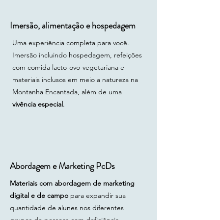
neurodiversidade Acessibilidade
em Neurodiversidade Benefícios
Imersão, alimentação e hospedagem
específicos - Neurodiversos AULA
PRÁTICA COMPLETA -
Uma experiência completa para você.
sequenciamento e explicações 09.
Imersão incluindo hospedagem, refeições
Yoga para pessoas idosas Estudos
com comida lacto-ovo-vegetariana e
científicos sobre pessoas idosas e
materiais inclusos em meio a natureza na
yoga Acessibilidade com pessoas
Montanha Encantada, além de uma
idosas com mobilidade reduzida
vivência especial
.
Epgenética e Yoga 10. Yoga para
pessoas LGBTQIAPN+
Entendendo sobre a Diversidade
LGBTQIAPN+ Nomes sociais,
pronomes, linguagem neutra e
Abordagem e Marketing PcDs
inclusiva Inclusão para pessoas
LGBTQIAPN+ Acessibilidade no
Materiais com abordagem de marketing
yoga para pessoas LGBTQIAPN+
digital e de campo
para expandir sua
11. Racismo e preconceitos no
quantidade de alunes nos diferentes
Yoga e a construção de