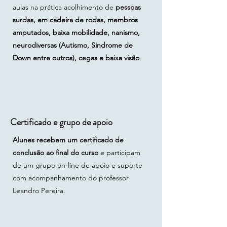
Acondroplasia e Hipofisário
aulas na prática acolhimento de
pessoas
Pessoas com nanismo e a
s
urdas, em cadeira de rodas, membros
importância de saber sobre
amputados, baixa mobilidade, nanismo,
cirurgias Acessibilidade em aula -
neurodiversas (Autismo, Sindrome de
pessoas com nanismo Benefícios
Down entre outros), cegas e baixa visão
.
específicos - Nanismo 08. Yoga
para pessoas neurodiversas e
transtornos mentais Introdução à
Neurodiversidade
Neurodivergente e Neurotipico
Certificado e grupo de apoio
Transtorno do Espectro Autista
TEA e níveis de suporte Trissomia
Alunes recebem um certificado de
21 Síndrome de Down
conclusão ao final do curso
e participam
Sequenciamento de aula para
de um grupo on-line de apoio e suporte
pessoas neurodiversas Anamnese
com acompanhamento do professor
e Neurodiversidade Transtornos
Leandro Pereira.
mentais mais recorrentes em
alunes Estudo de caso em
acessibilidade para