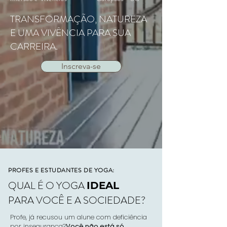
TRANSFORMAÇÃO, NATUREZA
E UMA VIVÊNCIA PARA SUA
CARREIRA.
Inscreva-se
PROFES E ESTUDANTES DE YOGA:
QUAL É O YOGA
IDEAL
PARA VOCÊ E A SOCIEDADE?
Profe, já recusou um alune com deficiência
por insegurança?
Você não está só
.